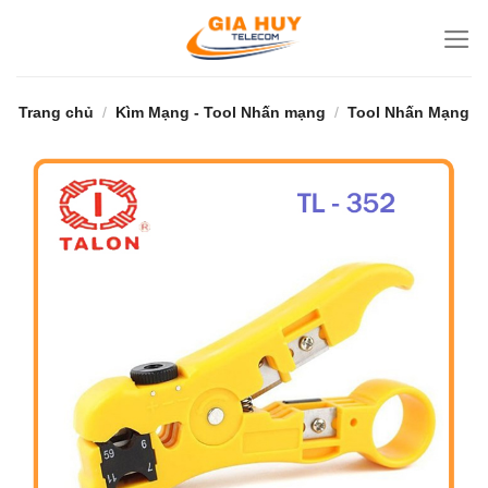
Bỏ
qua
nội
dung
Trang chủ
/
Kìm Mạng - Tool Nhấn mạng
/
Tool Nhấn Mạng