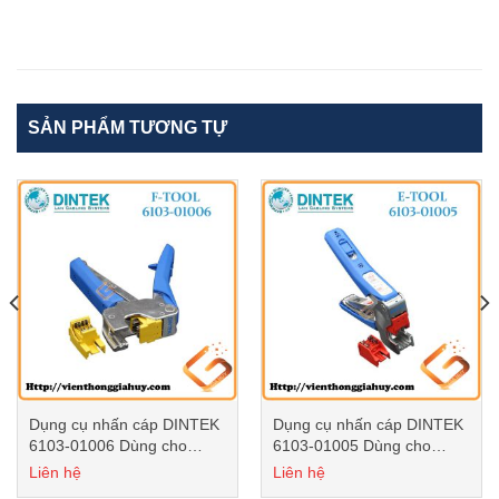
SẢN PHẨM TƯƠNG TỰ
Dụng cụ nhấn cáp DINTEK
Dụng cụ nhấn cáp DINTEK
6103-01006 Dùng cho
6103-01005 Dùng cho
nhân dọc 180 độ
nhân gập 90 độ
Liên hệ
Liên hệ