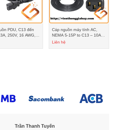
uồn PDU, C13 đến
Cáp nguồn máy tính AC,
13A, 250V, 16 AWG,
NEMA 5-15P to C13 – 10A,
n
125V, 18 AWG, Màu đen
Liên hệ
Trần Thanh Tuyến