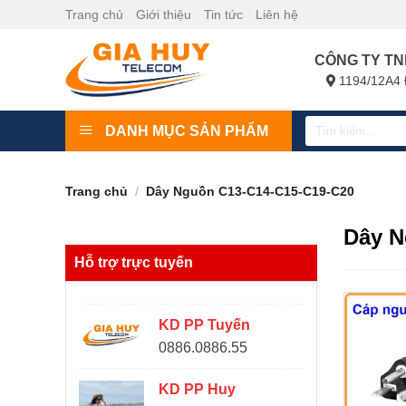
Bỏ
Trang chủ
Giới thiệu
Tin tức
Liên hệ
qua
nội
CÔNG TY TN
dung
1194/12A4 
Tìm
DANH MỤC SẢN PHẨM
kiếm:
Trang chủ
/
Dây Nguồn C13-C14-C15-C19-C20
Dây N
Hỗ trợ trực tuyến
KD PP Tuyến
0886.0886.55
KD PP Huy