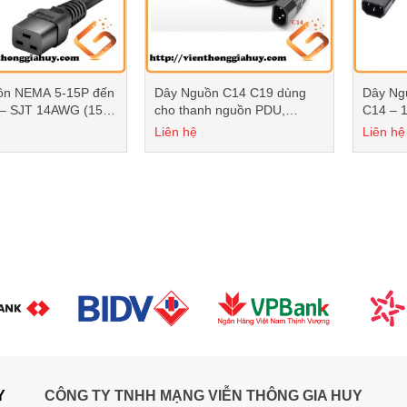
ồn NEMA 5-15P đến
Dây Nguồn C14 C19 dùng
Dây Ng
 – SJT 14AWG (15A
cho thanh nguồn PDU,
C14 – 
àu đen
Sever, UPS
Màu đe
Liên hệ
Liên hệ
Y
CÔNG TY TNHH MẠNG VIỄN THÔNG GIA HUY