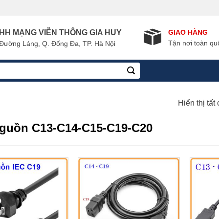
GIAO HÀNG
HH MẠNG VIỄN THÔNG GIA HUY
Tận nơi toàn qu
Đường Láng, Q. Đống Đa, TP. Hà Nội
Hiển thị tất
guồn C13-C14-C15-C19-C20