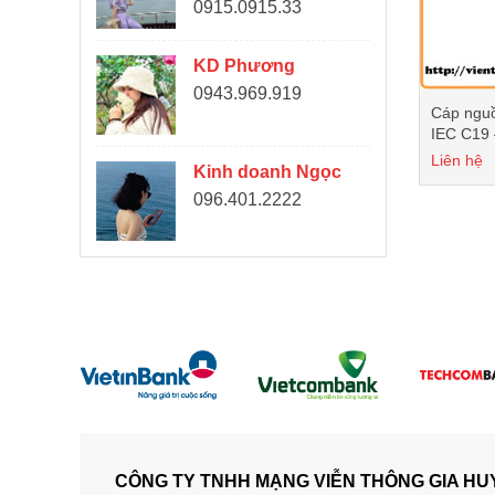
0915.0915.33
KD Phương
0943.969.919
Cáp ngu
IEC C19
125V) m
Liên hệ
Kinh doanh Ngọc
096.401.2222
CÔNG TY TNHH MẠNG VIỄN THÔNG GIA HU