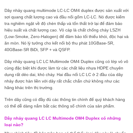
Dây nhảy quang multimode LC-LC OM4 duplex được sản xuất với
sợi quang chất lượng cao và đầu nối gốm LC-LC. Nó được kiểm
tra nghiêm ngặt về độ chèn thấp và tổn thất trở lại để đảm bảo
hiệu suất và chất lượng cao. Vỏ cáp là chất chống cháy LSZH
(Low-Smoke, Zero-Halogen) để đảm bảo tối thiểu khói, độc hại và
ăn mòn. Nó lý tưởng cho kết nối bộ thu phát 10GBase-SR,
40GBase-SR BiDi, SFP + và QSFP.
Dây nhảy quang LC LC Multimode OM4 Duplex cũng có lớp vỏ vô
cùng đặc biệt khi được làm từ các chất liệu nhựa HDPE chuyên
dụng rất dẻo dai, khó cháy. Hai đầu nối LC LC ở 2 đầu của dây
nhảy được hàn liền với dây rất chắc chắn chứ không như các
hãng khác trên thị trường.
Trên dây cũng có đầy đủ các thông tin chính để quý khách hàng
có thể dễ dàng nắm bắt các thông số chính của sản phẩm.
Dây nhảy quang LC LC Multimode OM4 Duplex có những
loại nào?