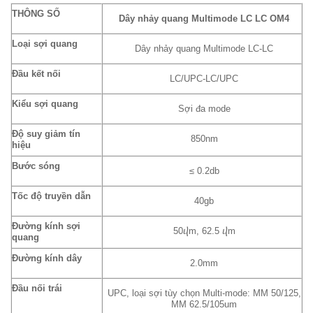
THÔNG SỐ
Dây nhảy quang Multimode LC LC OM4
Loại sợi quang
Dây nhảy quang Multimode LC-LC
Đầu kết nối
LC/UPC-LC/UPC
Kiểu sợi quang
Sợi đa mode
Độ suy giảm tín
850nm
hiệu
Bước sóng
≤ 0.2db
Tốc độ truyền dẫn
40gb
Đường kính sợi
50ⴣm, 62.5 ⴣm
quang
Đường kính dây
2.0mm
Đầu nối trái
UPC, loại sợi tùy chọn Multi-mode: MM 50/125,
MM 62.5/105um