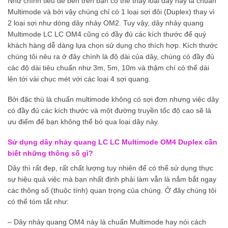
Như chính tiêu đề bên trên bạn có thể thấy loại dây này là chuẩn
Multimode và bởi vậy chúng chỉ có 1 loại sợi đôi (Duplex) thay vì
2 loại sợi như dòng dây nhảy OM2. Tuy vậy, dây nhảy quang
Multimode LC LC OM4 cũng có đầy đủ các kích thước để quý
khách hàng dễ dàng lựa chọn sử dụng cho thích hợp. Kích thước
chúng tôi nêu ra ở đây chính là độ dài của dây, chúng có đầy đủ
các độ dài tiêu chuẩn như 3m, 5m, 10m và thậm chí có thể dài
lên tới vài chục mét với các loại 4 sợi quang.
Bởi đặc thù là chuẩn multimode không có sợi đơn nhưng việc dây
có đầy đủ các kích thước và một đường truyền tốc độ cao sẽ là
ưu điểm để bạn không thể bỏ qua loại dây này.
Sử dụng dây nhảy quang LC LC Multimode OM4 Duplex cần
biết những thông số gì?
Dây thì rất đẹp, rất chất lượng tuy nhiên để có thể sử dụng thực
sự hiệu quả việc mà bạn nhất định phải làm vẫn là nắm bắt ngay
các thông số (thuộc tính) quan trọng của chúng. Ở đây chúng tôi
có thể tóm tắt như:
– Dây nhảy quang OM4 này là chuẩn Multimode hay nói cách