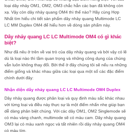
loại dây nhảy OM1, OM2, OM3 chắc hẳn các bạn đã không còn
xạ. Vậy còn dây nhảy quang OM4 thì thế nào? Hãy cùng Hợp
Nhất tìm hiểu chi tiết sản phẩm dây nhảy quang Multimode LC
LC MM Duplex OM4 để hiểu hơn về dòng sản phẩm này.
Dây nhảy quang LC LC Multimode OM4 có gì khác
biệt?
Như đã nêu ở trên về vai trò của dây nhảy quang và bởi vậy có lẽ
dù là loại nào thì tầm quan trọng và những công dụng của chúng
vẫn luôn không thay đổi. Bởi thế ở đây chúng tôi sẽ nếu ra những
điểm giống và khác nhau giữa các loại qua một số các đặc điểm
chính dưới đây:
Nhận diện dây nhảy quang LC LC Multimode OM4 Duplex
Dây nhảy quang được phân loại và quy định màu sắc khác nhau
với từng loại và điều này thực sự là một điểm nhấn nhẹ giúp bạn
dễ dàng phân biệt chúng. Với các dây OM1, OM2 Singlemode sẽ
có màu vàng chanh, multimode sẽ có màu cam. Dây nhảy quang
OM3 lại có màu xanh ngọc và tất nhiên rồi dây nhảy quang OM4
có màu tím.