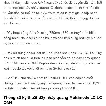
khác là dây multimode OM4 loại dây có tốc độ truyền dẫn tốt nhất
trong các loại dây nhảy quang. Ở khoảng cách thích hợp tốc độ
truyền dẫn có thể lên tới 40G và thực sự là một giải pháp hoàn
hảo để kết nối và truyền dẫn các thiết bị, hệ thống mạng đòi hỏi
tốc độ cao.
– Dây hoạt động ở bước sóng 750nm , 850nm truyền tín hiệu
bằng nhiều tia laser có tính khúc xạ cao nên cũng bởi vậy mà tốc
độ luôn ở mức cao nhất.
– Dây sử dụng nhiều loại đầu nối khác nhau như SC, FC, LC. Tuy
nhiên thịnh hành và thực sự phổ biến vẫn chỉ có dây nhảy quang
LC LC Multimode OM4 Duplex được kết hợp để sử dụng cho các
loại module tốc với thiết bị mạng Switch cao cấp.
– Chất liệu của dây là chất liệu nhựa HDPE cao cấp có chất
chống cháy LSZH và độ suy hao quang luôn đạt tiêu chuẩn 0,2Db
có thể thực hiện căm rút trong khoảng 10.000 lần.
Thông số kỹ thuật dây nhảy quang Multimode LC LC
OM4