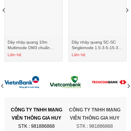
Dây nhảy quang 10m
Dây nhảy quang SC-SC
Multimode OM3 chuẩn
Singlemode 1.5-3-5-15-30-
SC/UPC-LC/UPC-MM
50m
Liên hệ
Liên hệ
ANCOMTECK
CÔNG TY TNHH MẠNG
CÔNG TY TNHH MẠNG
VIỄN THÔNG GIA HUY
VIỄN THÔNG GIA HUY
STK : 981886868
STK : 981886868