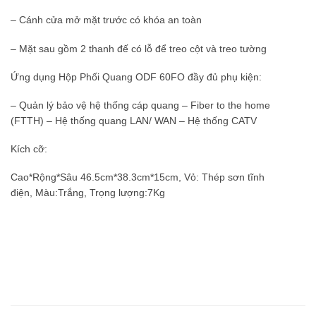
– Cánh cửa mở mặt trước có khóa an toàn
– Mặt sau gồm 2 thanh đế có lỗ để treo cột và treo tường
Ứng dụng Hộp Phối Quang ODF 60FO đầy đủ phụ kiện:
– Quản lý bảo vệ hệ thống cáp quang – Fiber to the home
(FTTH) – Hệ thống quang LAN/ WAN – Hệ thống CATV
Kích cỡ:
Cao*Rộng*Sâu 46.5cm*38.3cm*15cm, Vỏ: Thép sơn tĩnh
điện, Màu:Trắng, Trọng lượng:7Kg