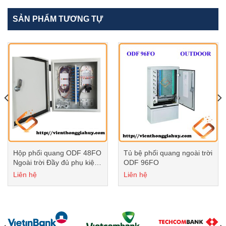
SẢN PHẨM TƯƠNG TỰ
Hộp phối quang ODF 48FO
Tủ bệ phối quang ngoài trời
Ngoài trời Đầy đủ phụ kiện
ODF 96FO
AR-4819SUOU-1
Liên hệ
Liên hệ