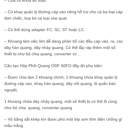
– Cửa có khóa an toàn.
– Có khay quản lý đường cáp vào riêng hỗ trợ cho cả ba loại cáp
đơn chiếc, loại bó và loại xòe quạt.
– Có thể dùng adapter FC, SC, ST hoặc LC.
– Khoang làm việc lớn dễ dàng phân bổ các đầu cáp vào, ra, các
dây hàn quang, dây nhảy quang. Có thể lắp ráp thêm một số
thiết bị như bộ chia quang, converter vv…
Cấu tạo Hộp Phối Quang ODF 60FO đầy đủ phụ kiện:
– Được chia làm 2 khoang chính, 1 khoang chứa khay quản lý
đường cáp vào, khay hàn quang, dây nối quang, lô quấn bán
nguyệt,
1 khoang chứa dây nhảy quang, một số thiết bị có thể đi cùng
như bộ chia quang, converter quang
– Vỏ bằng sắt khép kín được phủ một lớp sơn tĩnh điện chống gỉ
mầu trắng