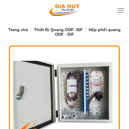
Bỏ
qua
nội
dung
Trang chủ
/
Thiết Bị Quang-ODF- IDF
/
Hộp phối quang
ODF - IDF