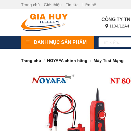
Bỏ
Trang chủ
Giới thiệu
Tin tức
Liên hệ
qua
nội
CÔNG TY TN
dung
1194/12A4 
Tìm
DANH MỤC SẢN PHẨM
kiếm:
Trang chủ
/
NOYAFA chính hãng
/
Máy Test Mạng