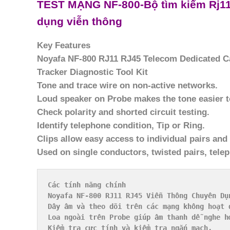
TEST MẠNG NF-800-Bộ tìm kiếm Rj11 
dụng viễn thông
Key Features
Noyafa NF-800 RJ11 RJ45 Telecom Dedicated Ca
Tracker Diagnostic Tool Kit
Tone and trace wire on non-active networks.
Loud speaker on Probe makes the tone easier t
Check polarity and shorted circuit testing.
Identify telephone condition, Tip or Ring.
Clips allow easy access to individual pairs and
Used on single conductors, twisted pairs, telep
Các tính năng chính

Noyafa NF-800 RJ11 RJ45 Viễn Thông Chuyên Dụ
Dây âm và theo dõi trên các mạng không hoạt đ
Loa ngoài trên Probe giúp âm thanh dễ nghe hơ
Kiểm tra cực tính và kiểm tra ngắn mạch.
