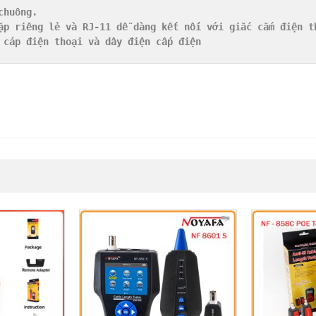
huông.

ặp riêng lẻ và RJ-11 dễ dàng kết nối với giắc cắm điện th
 cáp điện thoại và dây điện cấp điện