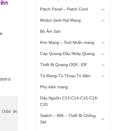
yên
Patch Panel – Patch Cord
Modul Jack-Hạt Mạng
Bộ Âm Sàn
e
Kìm Mạng – Tool Nhấn mạng
Cáp Quang-Dây Nhảy Quang
Thiết Bị Quang-ODF- IDF
Tủ Mạng-Tủ Thoại-Tủ điện
pters
Phụ kiện mạng
Dây Nguồn C13-C14-C15-C19-
C20
Chẩn Đoán

Switch – Wifi – Thiết Bị Chống
Sét