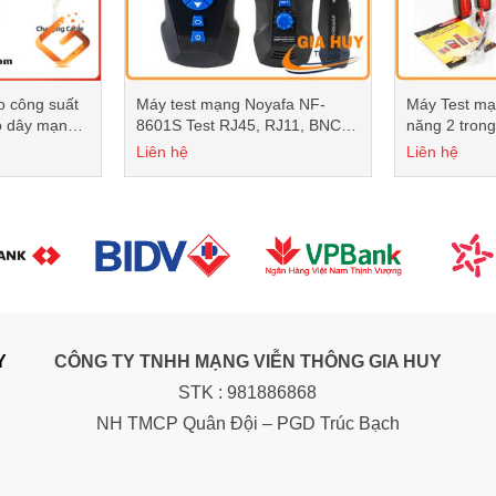
o công suất
Máy test mạng Noyafa NF-
Máy Test m
 dây mạng ,
8601S Test RJ45, RJ11, BNC,
năng 2 trong
PING/POW
Liên hệ
Liên hệ
Y
CÔNG TY TNHH MẠNG VIỄN THÔNG GIA HUY
STK : 981886868
NH TMCP Quân Đội – PGD Trúc Bạch