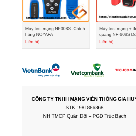
NF-
Máy test mạng NF308S -Chính
Máy test mạng + đ
hãng NOYAFA
quang NF-908S Dò
kiểm tra cáp
Liên hệ
Liên hệ
CÔNG TY TNHH MẠNG VIỄN THÔNG GIA HU
STK : 981886868
NH TMCP Quân Đội – PGD Trúc Bạch