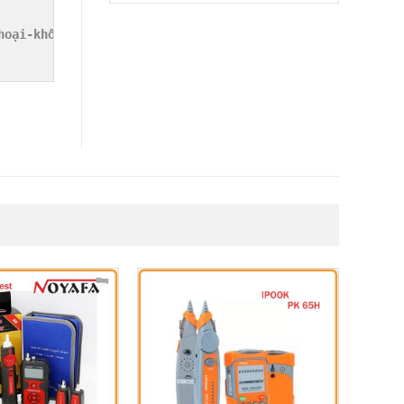
oại-không cần bộ chuyển đổi
