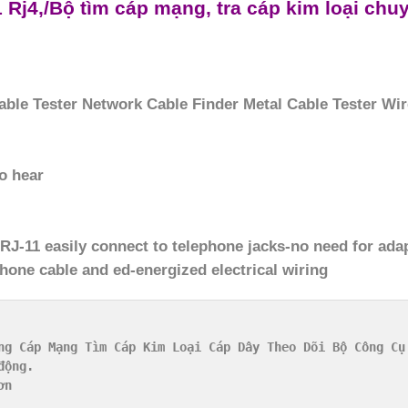
Rj4,/Bộ tìm cáp mạng, tra cáp kim loại chu
ble Tester Network Cable Finder Metal Cable Tester Wir
o hear
 RJ-11 easily connect to telephone jacks-no need for ada
hone cable and ed-energized electrical wiring
ng Cáp Mạng Tìm Cáp Kim Loại Cáp Dây Theo Dõi Bộ Công Cụ 
ộng.

n
