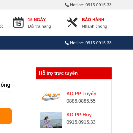
Hotline: 0915.0915.33
15 NGÀY
BẢO HÀNH
ốc
Đổi trả hàng
Nhanh chóng
Hotline: 0915.0915.33
Hỗ trợ trực tuyến
hông
KD PP Tuyến
0886.0886.55
KD PP Huy
0915.0915.33