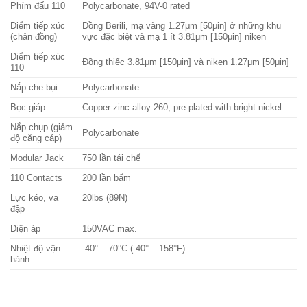
Phím đấu 110
Polycarbonate, 94V-0 rated
Điểm tiếp xúc
Đồng Berili, mạ vàng 1.27μm [50μin] ở những khu
(chân đồng)
vực đặc biệt và mạ 1 ít 3.81μm [150μin] niken
Điểm tiếp xúc
Đồng thiếc 3.81μm [150μin] và niken 1.27μm [50μin]
110
Nắp che bụi
Polycarbonate
Bọc giáp
Copper zinc alloy 260, pre-plated with bright nickel
Nắp chụp (giảm
Polycarbonate
độ căng cáp)
Modular Jack
750 lần tái chế
110 Contacts
200 lần bấm
Lực kéo, va
20lbs (89N)
đập
Điện áp
150VAC max.
Nhiệt độ vận
-40° – 70°C (-40° – 158°F)
hành