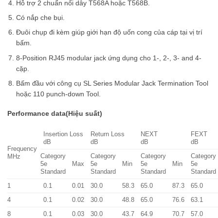
Hỗ trợ 2 chuẩn nối dây T568A hoặc T568B.
Có nắp che bụi.
Đuôi chụp đi kèm giúp giới hạn độ uốn cong của cáp tại vị trí
bấm.
8-Position RJ45 modular jack ứng dụng cho 1-, 2-, 3- and 4-
cặp.
Bấm đầu với công cụ SL Series Modular Jack Termination Tool
hoặc 110 punch-down Tool.
Performance data(Hiệu suất)
Insertion Loss
Return Loss
NEXT
FEXT
dB
dB
dB
dB
Frequency
Category
Category
Category
Category
MHz
5e
Max
5e
Min
5e
Min
5e
Standard
Standard
Standard
Standard
1
0.1
0.01
30.0
58.3
65.0
87.3
65.0
4
0.1
0.02
30.0
48.8
65.0
76.6
63.1
8
0.1
0.03
30.0
43.7
64.9
70.7
57.0