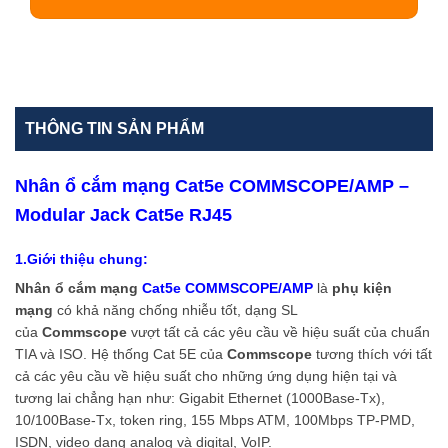
THÔNG TIN SẢN PHẨM
Nhân ổ cắm mạng Cat5e COMMSCOPE/AMP –
Modular Jack Cat5e RJ45
1.
Giới thiệu chung:
Nhân ổ cắm mạng
Cat5e COMMSCOPE/AMP
là
phụ kiện
mạng
có khả năng chống nhiễu tốt, dạng SL
của
Commscope
vượt tất cả các yêu cầu về hiệu suất của chuẩn
TIA và ISO. Hệ thống Cat 5E của
Commscope
tương thích với tất
cả các yêu cầu về hiệu suất cho những ứng dụng hiện tại và
tương lai chẳng hạn như: Gigabit Ethernet (1000Base-Tx),
10/100Base-Tx, token ring, 155 Mbps ATM, 100Mbps TP-PMD,
ISDN, video dạng analog và digital, VoIP.