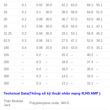
10
0.1
0.02
30.0
42.2
63.0
69.1
55.1
16
0.2
0.1
30.0
38.5
58.9
64.8
51.0
20
0.2
0.08
30.0
36.7
57.0
63.0
49.1
25
0.2
0.06
30.0
35.0
55.0
61.1
47.1
31.25
0.2
0.04
30.0
33.1
53.1
58.9
45.2
62.5
0.3
0.06
24.1
27.5
47.1
52.6
39.2
100
0.4
0.08
20.0
24.0
43.0
47.6
35.1
155
–
0.2
–
20.2
–
40.2
–
200
–
0.3
–
18.0
–
37.4
–
250
–
0.4
–
16.0
–
35.0
–
300
–
0.3
–
14.5
–
33.5
–
350
–
0.3
–
13.1
–
32.1
–
Technical Data(Thông số kỹ thuật nhân mạng RJ45 AMP )
Thân Modular
Polyphenylene oxide, 94V-0
Jack