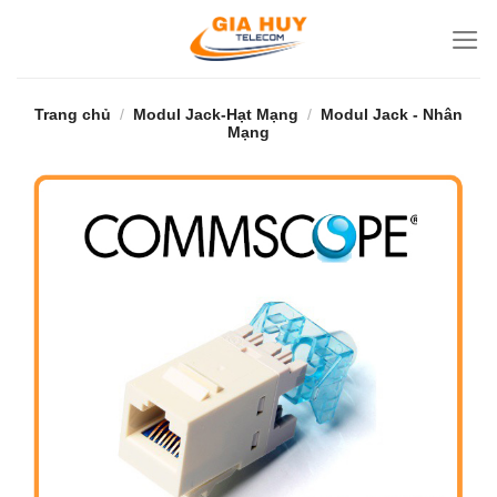
Bỏ
qua
nội
dung
Trang chủ
/
Modul Jack-Hạt Mạng
/
Modul Jack - Nhân
Mạng