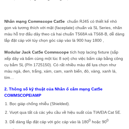
Nhân mạng Commscope Cat5e
chuẩn RJ45
có thiết kế nhỏ
gọn và tương thích với mặt (faceplate) chuẩn và SL Series, nhãn
màu hỗ trợ đấu dây theo cả hai chuẩn T568A và T568-B, dễ dàng
lắp đặt cáp với tùy chọn góc cáp vào là 900 hay 1800 ,
Modular Jack Cat5e Commscope
tích hợp lacing fixture (sắp
xếp dây và bấm cùng một lúc 8 sợi) cho việc bấm cáp bằng công
cụ bắm SL (P/n 1725150). Có rất nhiều màu để lựa chọn như
màu ngà, đen, trắng, xám, cam, xanh biển, đỏ, vàng, xanh lá,
tím…
2. Thông số kỹ thuật của Nhân ổ cắm mạng Cat5e
COMMSCOPE/AMP
Bọc giáp chống nhiễu (Shielded).
Vượt qua tất cả các yêu cầu về hiệu suất của TIA/EIA Cat 5E.
0
0
Dễ dàng lắp đặt cáp với góc cáp vào là 180
hoặc 90