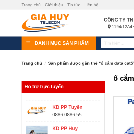
Bỏ
Trang chủ
Giới thiệu
Tin tức
Liên hệ
qua
nội
CÔNG TY TN
dung
1194/12A4 
Tìm
DANH MỤC SẢN PHẨM
kiếm:
Trang chủ
/
Sản phẩm được gắn thẻ “ổ cắm data cat5
ổ cắm
Hỗ trợ trực tuyến
KD PP Tuyến
0886.0886.55
KD PP Huy