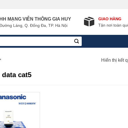
GIAO HÀNG
HH MẠNG VIỄN THÔNG GIA HUY
Tận nơi toàn qu
Đường Láng, Q. Đống Đa, TP. Hà Nội
Hiển thị kết 
”
 data cat5