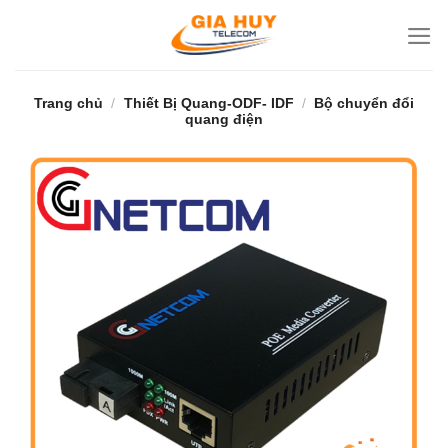
Bỏ
qua
nội
dung
Trang chủ
/
Thiết Bị Quang-ODF- IDF
/
Bộ chuyển đổi
quang điện