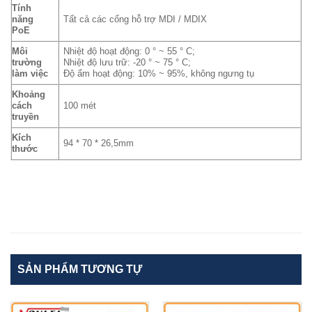
Tính
năng
Tất cả các cổng hỗ trợ MDI / MDIX
PoE
Môi
Nhiệt độ hoạt động: 0 ° ~ 55 ° C;
trường
Nhiệt độ lưu trữ: -20 ° ~ 75 ° C;
làm việc
Độ ẩm hoạt động: 10% ~ 95%, không ngưng tụ
Khoảng
cách
100 mét
truyền
Kích
94 * 70 * 26,5mm
thước
SẢN PHẨM TƯƠNG TỰ