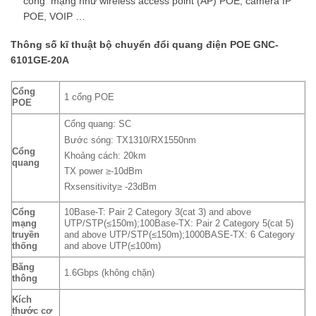
công mạng như wireless access point (AP) POE, camera IP
POE, VOIP …
Thông số kĩ thuật bộ chuyển đổi quang điện POE GNC-
6101GE-20A
Cổng
1 cổng POE
POE
Cổng quang: SC
Bước sóng: TX1310/RX1550nm
Cổng
Khoảng cách: 20km
quang
TX power ≥-10dBm
Rxsensitivity≥ -23dBm
Cổng
10Base-T: Pair 2 Category 3(cat 3) and above
mạng
UTP/STP(≤150m);100Base-TX: Pair 2 Category 5(cat 5)
truyền
and above UTP/STP(≤150m);1000BASE-TX: 6 Category
thống
and above UTP(≤100m)
Băng
1.6Gbps (không chặn)
thông
Kích
thước cơ