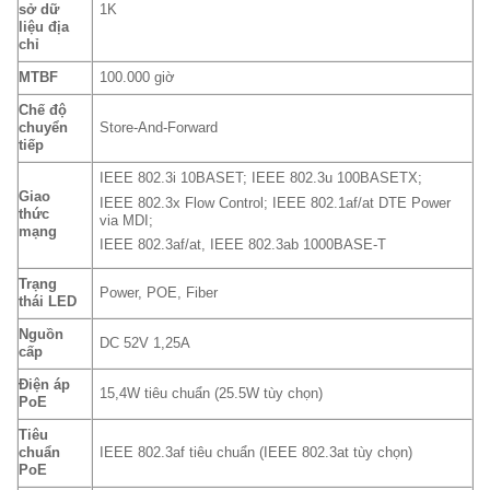
sở dữ
1K
liệu địa
chỉ
MTBF
100.000 giờ
Chế độ
chuyển
Store-And-Forward
tiếp
IEEE 802.3i 10BASET; IEEE 802.3u 100BASETX;
Giao
IEEE 802.3x Flow Control; IEEE 802.1af/at DTE Power
thức
via MDI;
mạng
IEEE 802.3af/at, IEEE 802.3ab 1000BASE-T
Trạng
Power, POE, Fiber
thái LED
Nguồn
DC 52V 1,25A
cấp
Điện áp
15,4W tiêu chuẩn (25.5W tùy chọn)
PoE
Tiêu
chuẩn
IEEE 802.3af tiêu chuẩn (IEEE 802.3at tùy chọn)
PoE