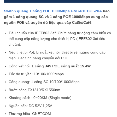
Switch quang 1 cổng POE 1000Mbps GNC-6101GE-20A
bao
gồm 1 cổng quang SC và 1 cổng POE 1000Mbps cung cấp
nguồn POE và truyền dữ liệu qua cáp Cat5e/Cat6.
Tiêu chuẩn của IEEE802.3af. Chức năng tự động cảm biến có
thể cung cấp năng lượng cho thiết bị PD (IEEE802.3af tiêu
chuẩn).
Nếu thiết bị PoE bị ngắt kết nối, thiết bị sẽ ngừng cung cấp
điện. Các tính năng chuyển đổi POE
Cổng kết nối:
1 cổng J45 POE công suất 15.4W
Tốc độ truyền: 10/100/1000Mbps
Cổng quang: 1 cổng SC 10/100/1000Mbps
Bước sóng TX1310/RX1550nm
Khoảng cách : 0~20KM (Single mode)
Nguồn cấp: DC 52V 1,25A
Thương hiệu: GNETCOM