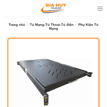
Bỏ
qua
nội
dung
Trang chủ
/
Tủ Mạng-Tủ Thoại-Tủ điện
/
Phụ Kiện Tủ
Mạng