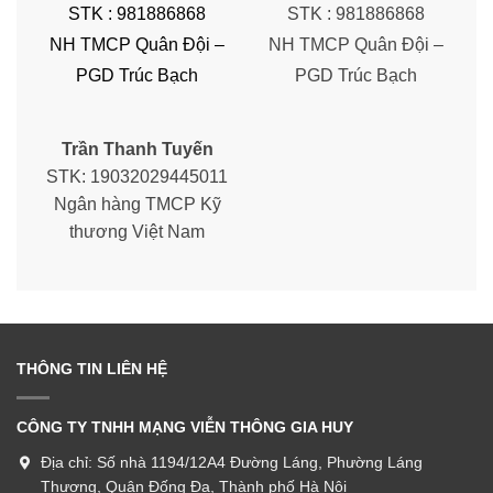
STK : 981886868
STK : 981886868
NH TMCP Quân Đội –
NH TMCP Quân Đội –
PGD Trúc Bạch
PGD Trúc Bạch
Trần Thanh Tuyến
STK: 19032029445011
Ngân hàng TMCP Kỹ
thương Việt Nam
THÔNG TIN LIÊN HỆ
CÔNG TY TNHH MẠNG VIỄN THÔNG GIA HUY
Địa chỉ:
Số nhà 1194/12A4 Đường Láng, Phường Láng
Thượng, Quận Đống Đa, Thành phố Hà Nội