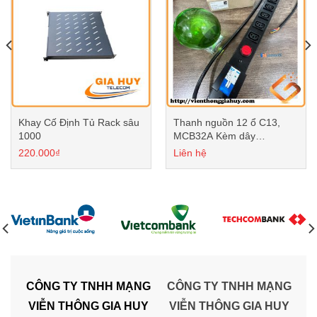
Khay Cố Định Tủ Rack sâu
Thanh nguồn 12 ổ C13,
1000
MCB32A Kèm dây
3*2.5mm2
220.000
₫
Liên hệ
CÔNG TY TNHH MẠNG
CÔNG TY TNHH MẠNG
VIỄN THÔNG GIA HUY
VIỄN THÔNG GIA HUY