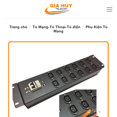
Bỏ
qua
nội
dung
Trang chủ
/
Tủ Mạng-Tủ Thoại-Tủ điện
/
Phụ Kiện Tủ
Mạng