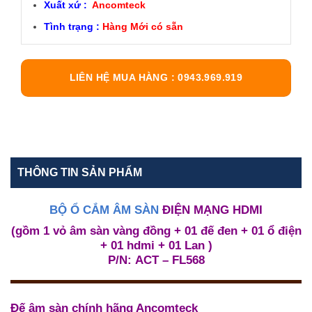
Xuất xứ :
Ancomteck
Tình trạng :
Hàng Mới có sẵn
LIÊN HỆ MUA HÀNG : 0943.969.919
THÔNG TIN SẢN PHẨM
BỘ Ổ CẮM ÂM SÀN
ĐIỆN MẠNG HDMI
(gồm 1 vỏ âm sàn vàng đồng + 01 đế đen + 01 ổ điện
+ 01 hdmi + 01 Lan )
P/N
:
ACT – FL568
Đế âm sàn
chính hãng Ancomteck