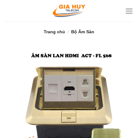
Bỏ
qua
nội
dung
Trang chủ
/
Bộ Âm Sàn