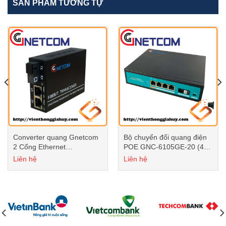
SẢN PHẨM TƯƠNG TỰ
Converter quang Gnetcom
Bộ chuyển đổi quang điện
2 Cổng Ethernet
POE GNC-6105GE-20 (4
10/100/1000M I PN: GNC-
POE + 1 fiber)
Liên hệ
Liên hệ
2112S-20A
10/100/1000Mbps