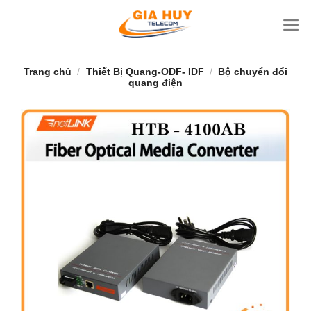
Bỏ
qua
nội
dung
Trang chủ
/
Thiết Bị Quang-ODF- IDF
/
Bộ chuyển đổi
quang điện